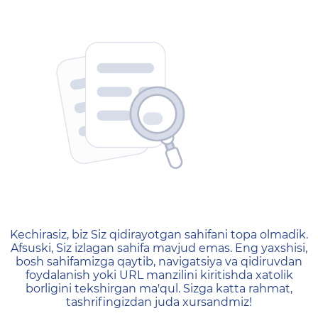
404 — Страница не найд
Kechirasiz, biz Siz qidirayotgan sahifani topa olmadik.
Afsuski, Siz izlagan sahifa mavjud emas. Eng yaxshisi,
bosh sahifamizga qaytib, navigatsiya va qidiruvdan
foydalanish yoki URL manzilini kiritishda xatolik
borligini tekshirgan ma'qul. Sizga katta rahmat,
tashrifingizdan juda xursandmiz!