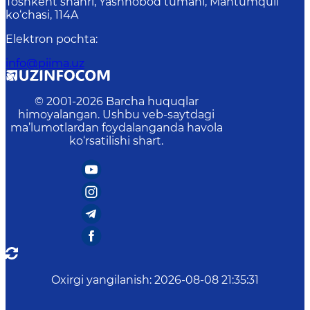
Toshkent shahri, Yashnobod tumani, Mahtumquli
ko‘chasi, 114A
Elektron pochta
:
info@piima.uz
© 2001-
2026
Barcha huquqlar
himoyalangan. Ushbu veb-saytdagi
ma’lumotlardan foydalanganda havola
ko‘rsatilishi shart.
Oxirgi yangilanish
:
2026-08-08 21:35:31