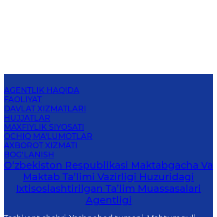
AGENTLIK HAQIDA
FAOLIYAT
DAVLAT XIZMATLARI
HUJJATLAR
MAXFIYLIK SIYOSATI
OCHIQ MA'LUMOTLAR
AXBOROT XIZMATI
BOG‘LANISH
O‘zbekiston Respublikasi Maktabgacha Va
Maktab Ta’limi Vazirligi Huzuridagi
Ixtisoslashtirilgan Ta’lim Muassasalari
Agentligi