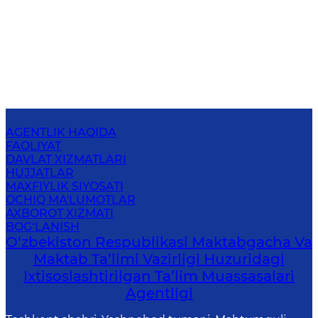
AGENTLIK HAQIDA
FAOLIYAT
DAVLAT XIZMATLARI
HUJJATLAR
MAXFIYLIK SIYOSATI
OCHIQ MA'LUMOTLAR
AXBOROT XIZMATI
BOG‘LANISH
O‘zbekiston Respublikasi Maktabgacha Va
Maktab Ta’limi Vazirligi Huzuridagi
Ixtisoslashtirilgan Ta’lim Muassasalari
Agentligi