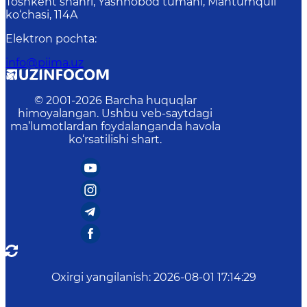
Toshkent shahri, Yashnobod tumani, Mahtumquli
ko‘chasi, 114A
Elektron pochta
:
info@piima.uz
© 2001-
2026
Barcha huquqlar
himoyalangan. Ushbu veb-saytdagi
ma’lumotlardan foydalanganda havola
ko‘rsatilishi shart.
Oxirgi yangilanish
:
2026-08-01 17:14:29