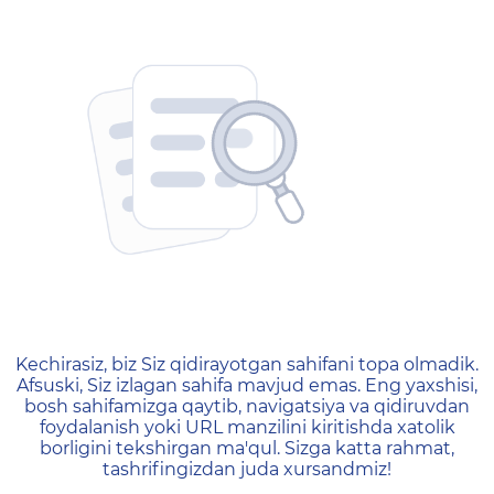
404 — Страница не найд
Kechirasiz, biz Siz qidirayotgan sahifani topa olmadik.
Afsuski, Siz izlagan sahifa mavjud emas. Eng yaxshisi,
bosh sahifamizga qaytib, navigatsiya va qidiruvdan
foydalanish yoki URL manzilini kiritishda xatolik
borligini tekshirgan ma'qul. Sizga katta rahmat,
tashrifingizdan juda xursandmiz!