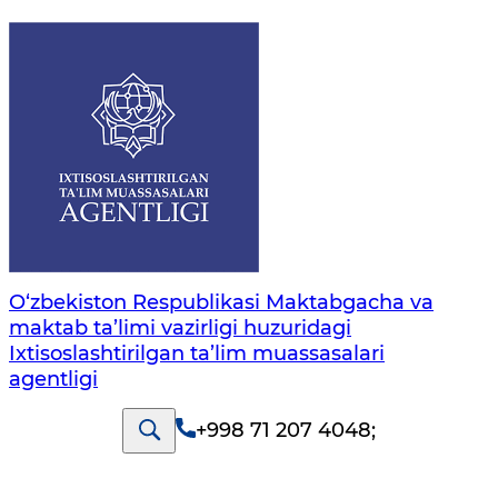
O‘zbekiston Respublikasi Maktabgacha va
maktab ta’limi vazirligi huzuridagi
Ixtisoslashtirilgan ta’lim muassasalari
agentligi
+998 71 207 4048
;