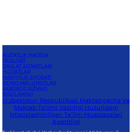
AGENTLIK HAQIDA
FAOLIYAT
DAVLAT XIZMATLARI
HUJJATLAR
MAXFIYLIK SIYOSATI
OCHIQ MA'LUMOTLAR
AXBOROT XIZMATI
BOG‘LANISH
O‘zbekiston Respublikasi Maktabgacha Va
Maktab Ta’limi Vazirligi Huzuridagi
Ixtisoslashtirilgan Ta’lim Muassasalari
Agentligi