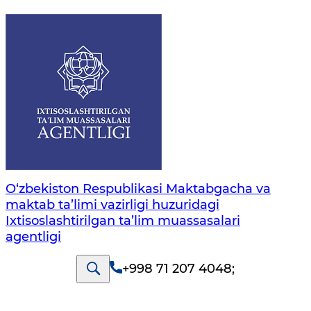
O‘zbekiston Respublikasi Maktabgacha va
maktab ta’limi vazirligi huzuridagi
Ixtisoslashtirilgan ta’lim muassasalari
agentligi
+998 71 207 4048
;