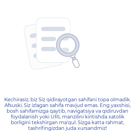
404 — Страница не найд
Kechirasiz, biz Siz qidirayotgan sahifani topa olmadik.
Afsuski, Siz izlagan sahifa mavjud emas. Eng yaxshisi,
bosh sahifamizga qaytib, navigatsiya va qidiruvdan
foydalanish yoki URL manzilini kiritishda xatolik
borligini tekshirgan ma'qul. Sizga katta rahmat,
tashrifingizdan juda xursandmiz!