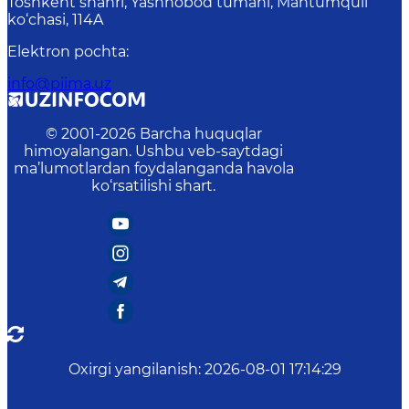
Toshkent shahri, Yashnobod tumani, Mahtumquli
ko‘chasi, 114A
Elektron pochta
:
info@piima.uz
© 2001-
2026
Barcha huquqlar
himoyalangan. Ushbu veb-saytdagi
ma’lumotlardan foydalanganda havola
ko‘rsatilishi shart.
Oxirgi yangilanish
:
2026-08-01 17:14:29