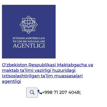
O‘zbekiston Respublikasi Maktabgacha va
maktab ta’limi vazirligi huzuridagi
Ixtisoslashtirilgan ta’lim muassasalari
agentligi
+998 71 207 4048
;