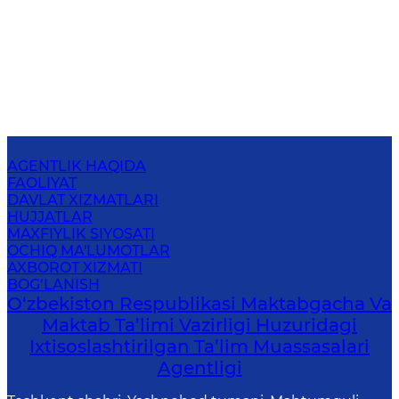
AGENTLIK HAQIDA
FAOLIYAT
DAVLAT XIZMATLARI
HUJJATLAR
MAXFIYLIK SIYOSATI
OCHIQ MA'LUMOTLAR
AXBOROT XIZMATI
BOG‘LANISH
O‘zbekiston Respublikasi Maktabgacha Va
Maktab Ta’limi Vazirligi Huzuridagi
Ixtisoslashtirilgan Ta’lim Muassasalari
Agentligi