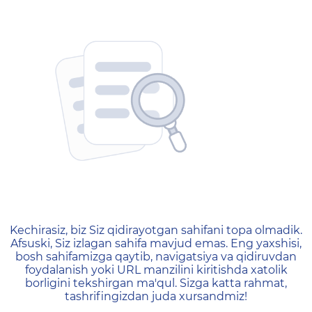
404 — Страница не найд
Kechirasiz, biz Siz qidirayotgan sahifani topa olmadik.
Afsuski, Siz izlagan sahifa mavjud emas. Eng yaxshisi,
bosh sahifamizga qaytib, navigatsiya va qidiruvdan
foydalanish yoki URL manzilini kiritishda xatolik
borligini tekshirgan ma'qul. Sizga katta rahmat,
tashrifingizdan juda xursandmiz!