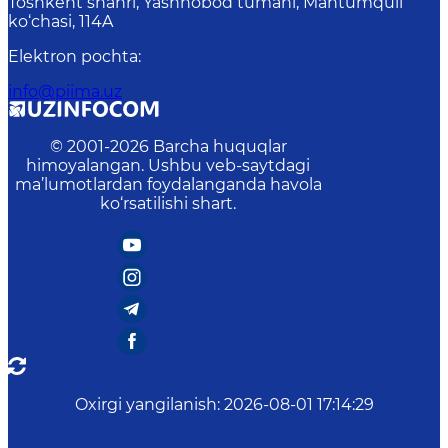
Toshkent shahri, Yashnobod tumani, Mahtumquli
ko‘chasi, 114A
Elektron pochta
:
info@piima.uz
© 2001-
2026
Barcha huquqlar
himoyalangan. Ushbu veb-saytdagi
ma’lumotlardan foydalanganda havola
ko‘rsatilishi shart.
Oxirgi yangilanish
:
2026-08-01 17:14:29