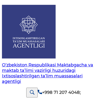
O‘zbekiston Respublikasi Maktabgacha va
maktab ta’limi vazirligi huzuridagi
Ixtisoslashtirilgan ta’lim muassasalari
agentligi
+998 71 207 4048
;