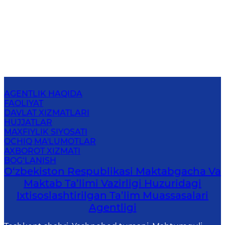
AGENTLIK HAQIDA
FAOLIYAT
DAVLAT XIZMATLARI
HUJJATLAR
MAXFIYLIK SIYOSATI
OCHIQ MA'LUMOTLAR
AXBOROT XIZMATI
BOG‘LANISH
O‘zbekiston Respublikasi Maktabgacha Va
Maktab Ta’limi Vazirligi Huzuridagi
Ixtisoslashtirilgan Ta’lim Muassasalari
Agentligi