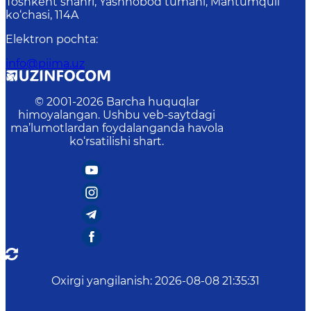
Toshkent shahri, Yashnobod tumani, Mahtumquli
ko‘chasi, 114A
Elektron pochta
:
info@piima.uz
© 2001-
2026
Barcha huquqlar
himoyalangan. Ushbu veb-saytdagi
ma’lumotlardan foydalanganda havola
ko‘rsatilishi shart.
Oxirgi yangilanish
:
2026-08-08 21:35:31