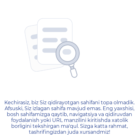
404 — Страница не найд
Kechirasiz, biz Siz qidirayotgan sahifani topa olmadik.
Afsuski, Siz izlagan sahifa mavjud emas. Eng yaxshisi,
bosh sahifamizga qaytib, navigatsiya va qidiruvdan
foydalanish yoki URL manzilini kiritishda xatolik
borligini tekshirgan ma'qul. Sizga katta rahmat,
tashrifingizdan juda xursandmiz!