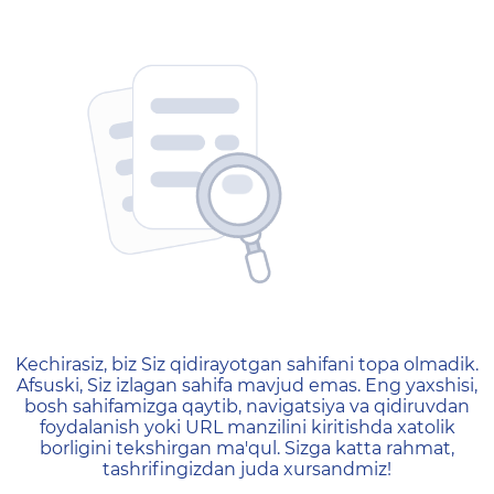
404 — Страница не найд
Kechirasiz, biz Siz qidirayotgan sahifani topa olmadik.
Afsuski, Siz izlagan sahifa mavjud emas. Eng yaxshisi,
bosh sahifamizga qaytib, navigatsiya va qidiruvdan
foydalanish yoki URL manzilini kiritishda xatolik
borligini tekshirgan ma'qul. Sizga katta rahmat,
tashrifingizdan juda xursandmiz!