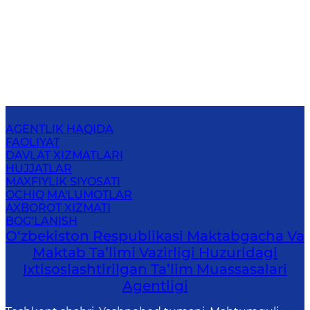
AGENTLIK HAQIDA
FAOLIYAT
DAVLAT XIZMATLARI
HUJJATLAR
MAXFIYLIK SIYOSATI
OCHIQ MA'LUMOTLAR
AXBOROT XIZMATI
BOG‘LANISH
O‘zbekiston Respublikasi Maktabgacha Va
Maktab Ta’limi Vazirligi Huzuridagi
Ixtisoslashtirilgan Ta’lim Muassasalari
Agentligi