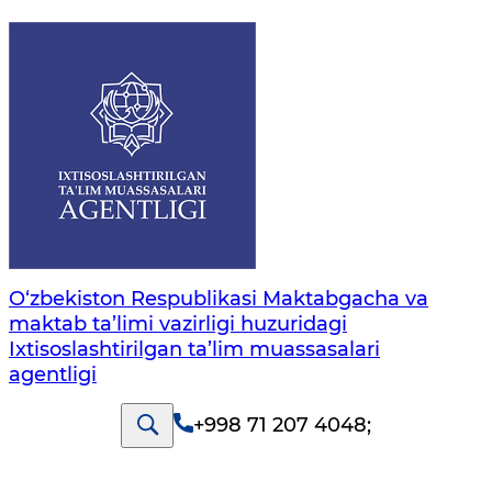
O‘zbekiston Respublikasi Maktabgacha va
maktab ta’limi vazirligi huzuridagi
Ixtisoslashtirilgan ta’lim muassasalari
agentligi
+998 71 207 4048
;