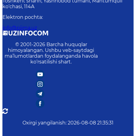
Toshkent shahri, Yashnobod tumani, Mahtumquli
ko‘chasi, 114A
Elektron pochta
:
info@piima.uz
© 2001-
2026
Barcha huquqlar
himoyalangan. Ushbu veb-saytdagi
ma’lumotlardan foydalanganda havola
ko‘rsatilishi shart.
Oxirgi yangilanish
:
2026-08-08 21:35:31