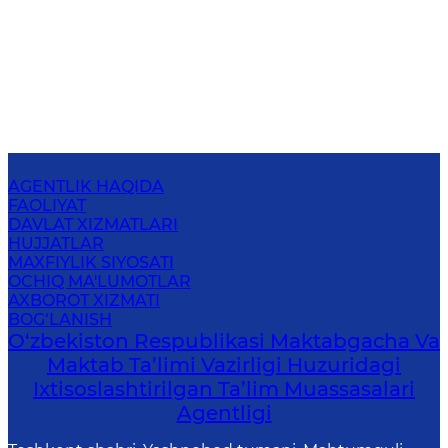
AGENTLIK HAQIDA
FAOLIYAT
DAVLAT XIZMATLARI
HUJJATLAR
MAXFIYLIK SIYOSATI
OCHIQ MA'LUMOTLAR
AXBOROT XIZMATI
BOG‘LANISH
O‘zbekiston Respublikasi Maktabgacha Va
Maktab Ta’limi Vazirligi Huzuridagi
Ixtisoslashtirilgan Ta’lim Muassasalari
Agentligi