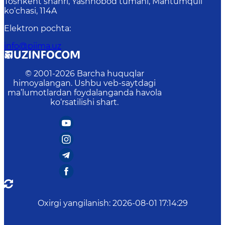
Toshkent shahri, Yashnobod tumani, Mahtumquli
ko‘chasi, 114A
Elektron pochta
:
info@piima.uz
© 2001-
2026
Barcha huquqlar
himoyalangan. Ushbu veb-saytdagi
ma’lumotlardan foydalanganda havola
ko‘rsatilishi shart.
Oxirgi yangilanish
:
2026-08-01 17:14:29