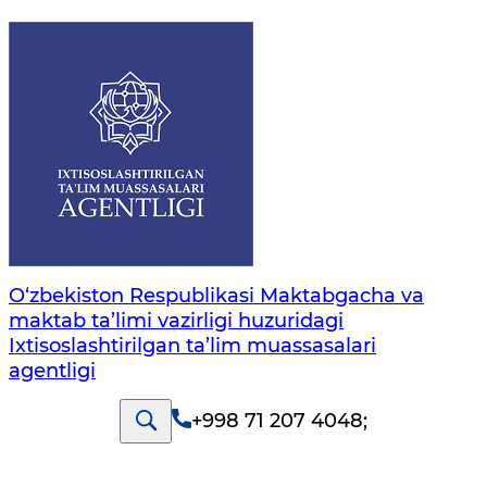
O‘zbekiston Respublikasi Maktabgacha va
maktab ta’limi vazirligi huzuridagi
Ixtisoslashtirilgan ta’lim muassasalari
agentligi
+998 71 207 4048
;