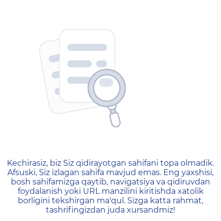
404 — Страница не найд
Kechirasiz, biz Siz qidirayotgan sahifani topa olmadik.
Afsuski, Siz izlagan sahifa mavjud emas. Eng yaxshisi,
bosh sahifamizga qaytib, navigatsiya va qidiruvdan
foydalanish yoki URL manzilini kiritishda xatolik
borligini tekshirgan ma'qul. Sizga katta rahmat,
tashrifingizdan juda xursandmiz!