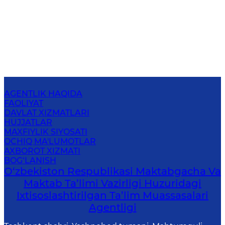
AGENTLIK HAQIDA
FAOLIYAT
DAVLAT XIZMATLARI
HUJJATLAR
MAXFIYLIK SIYOSATI
OCHIQ MA'LUMOTLAR
AXBOROT XIZMATI
BOG‘LANISH
O‘zbekiston Respublikasi Maktabgacha Va
Maktab Ta’limi Vazirligi Huzuridagi
Ixtisoslashtirilgan Ta’lim Muassasalari
Agentligi