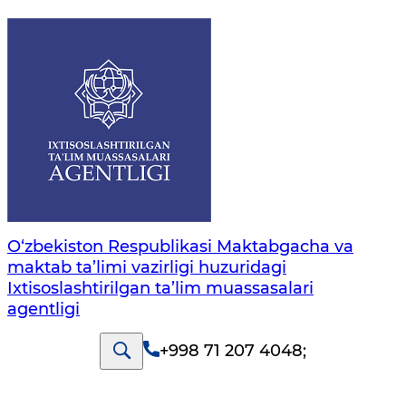
O‘zbekiston Respublikasi Maktabgacha va
maktab ta’limi vazirligi huzuridagi
Ixtisoslashtirilgan ta’lim muassasalari
agentligi
+998 71 207 4048
;