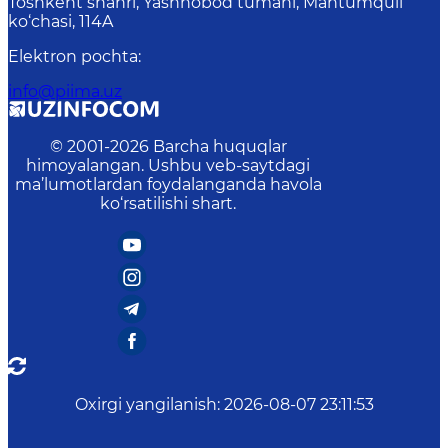
Toshkent shahri, Yashnobod tumani, Mahtumquli
ko‘chasi, 114A
Elektron pochta
:
info@piima.uz
© 2001-
2026
Barcha huquqlar
himoyalangan. Ushbu veb-saytdagi
ma’lumotlardan foydalanganda havola
ko‘rsatilishi shart.
Oxirgi yangilanish
:
2026-08-07 23:11:53