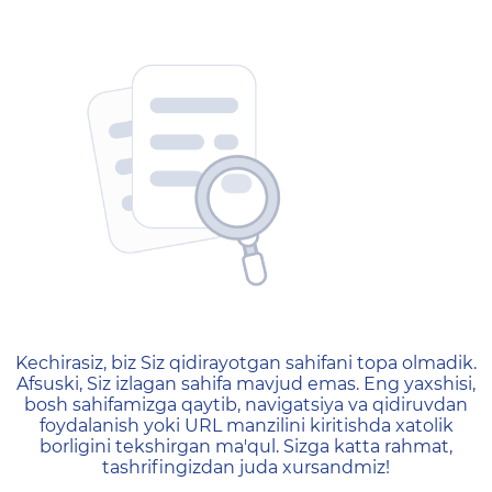
404 — Страница не найд
Kechirasiz, biz Siz qidirayotgan sahifani topa olmadik.
Afsuski, Siz izlagan sahifa mavjud emas. Eng yaxshisi,
bosh sahifamizga qaytib, navigatsiya va qidiruvdan
foydalanish yoki URL manzilini kiritishda xatolik
borligini tekshirgan ma'qul. Sizga katta rahmat,
tashrifingizdan juda xursandmiz!