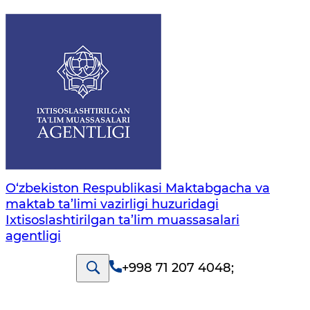
O‘zbekiston Respublikasi Maktabgacha va
maktab ta’limi vazirligi huzuridagi
Ixtisoslashtirilgan ta’lim muassasalari
agentligi
+998 71 207 4048
;