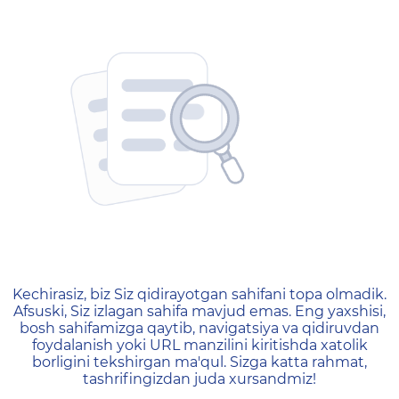
404 — Страница не найд
Kechirasiz, biz Siz qidirayotgan sahifani topa olmadik.
Afsuski, Siz izlagan sahifa mavjud emas. Eng yaxshisi,
bosh sahifamizga qaytib, navigatsiya va qidiruvdan
foydalanish yoki URL manzilini kiritishda xatolik
borligini tekshirgan ma'qul. Sizga katta rahmat,
tashrifingizdan juda xursandmiz!