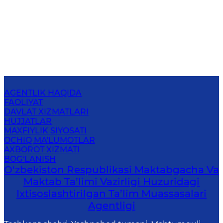
AGENTLIK HAQIDA
FAOLIYAT
DAVLAT XIZMATLARI
HUJJATLAR
MAXFIYLIK SIYOSATI
OCHIQ MA'LUMOTLAR
AXBOROT XIZMATI
BOG‘LANISH
O‘zbekiston Respublikasi Maktabgacha Va
Maktab Ta’limi Vazirligi Huzuridagi
Ixtisoslashtirilgan Ta’lim Muassasalari
Agentligi