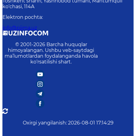
Toshkent shahri, Yashnobod tumani, Mahtumquli
ko‘chasi, 114A
Elektron pochta
:
info@piima.uz
© 2001-
2026
Barcha huquqlar
himoyalangan. Ushbu veb-saytdagi
ma’lumotlardan foydalanganda havola
ko‘rsatilishi shart.
Oxirgi yangilanish
:
2026-08-01 17:14:29