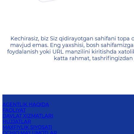
404 — Страница не найд
Kechirasiz, biz Siz qidirayotgan sahifani topa o
mavjud emas. Eng yaxshisi, bosh sahifamizga 
foydalanish yoki URL manzilini kiritishda xatoli
katta rahmat, tashrifingizdan
AGENTLIK HAQIDA
FAOLIYAT
DAVLAT XIZMATLARI
HUJJATLAR
MAXFIYLIK SIYOSATI
OCHIQ MA'LUMOTLAR