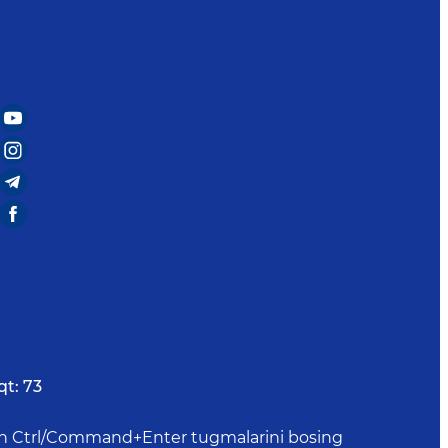
qt:
73
uchun Ctrl/Command+Enter tugmalarini bosing