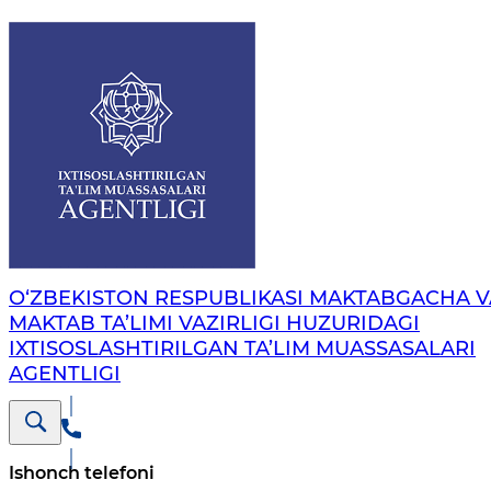
O‘ZBEKISTON RESPUBLIKASI MAKTABGACHA V
MAKTAB TA’LIMI VAZIRLIGI HUZURIDAGI
IXTISOSLASHTIRILGAN TA’LIM MUASSASALARI
AGENTLIGI
Ishonch telefoni