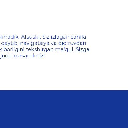
ена
lmadik. Afsuski, Siz izlagan sahifa
qaytib, navigatsiya va qidiruvdan
k borligini tekshirgan ma'qul. Sizga
 juda xursandmiz!