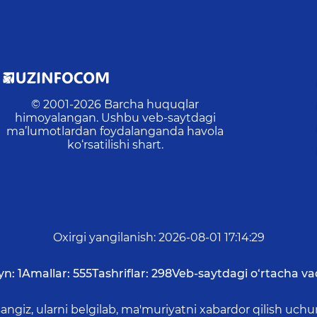
© 2001-
2026
Barcha huquqlar
himoyalangan. Ushbu veb-saytdagi
ma’lumotlardan foydalanganda havola
ko‘rsatilishi shart.
Oxirgi yangilanish
:
2026-08-01 17:14:29
yn:
1
Amallar:
555
Tashriflar:
298
Veb-saytdagi o‘rtacha va
asangiz, ularni belgilab, ma'muriyatni xabardor qilish 