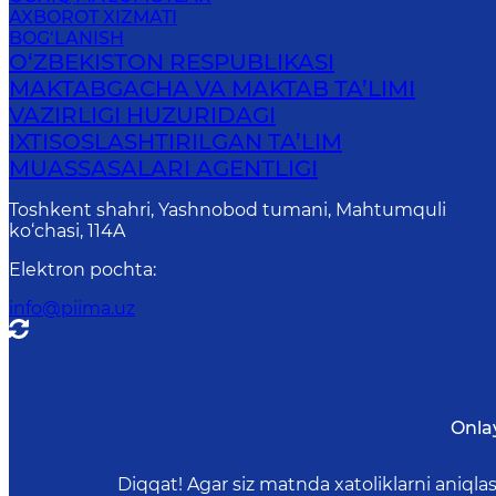
AXBOROT XIZMATI
BOG‘LANISH
O‘ZBEKISTON RESPUBLIKASI
MAKTABGACHA VA MAKTAB TA’LIMI
VAZIRLIGI HUZURIDAGI
IXTISOSLASHTIRILGAN TA’LIM
MUASSASALARI AGENTLIGI
Toshkent shahri, Yashnobod tumani, Mahtumquli
ko‘chasi, 114A
Elektron pochta
:
info@piima.uz
Onla
Diqqat! Agar siz matnda xatoliklarni aniql