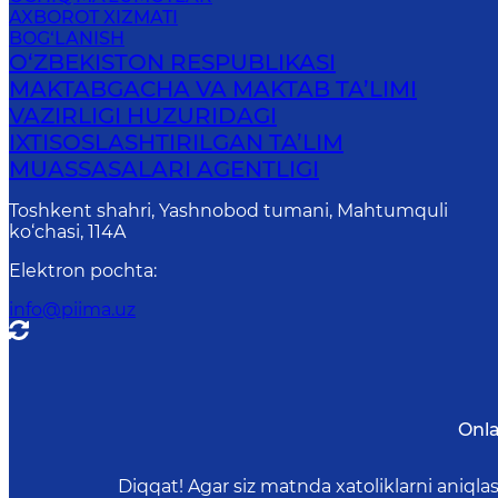
AXBOROT XIZMATI
BOG‘LANISH
O‘ZBEKISTON RESPUBLIKASI
MAKTABGACHA VA MAKTAB TA’LIMI
VAZIRLIGI HUZURIDAGI
IXTISOSLASHTIRILGAN TA’LIM
MUASSASALARI AGENTLIGI
Toshkent shahri, Yashnobod tumani, Mahtumquli
ko‘chasi, 114A
Elektron pochta
:
info@piima.uz
Onla
Diqqat! Agar siz matnda xatoliklarni aniql