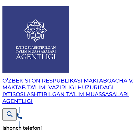
O‘ZBEKISTON RESPUBLIKASI MAKTABGACHA V
MAKTAB TA’LIMI VAZIRLIGI HUZURIDAGI
IXTISOSLASHTIRILGAN TA’LIM MUASSASALARI
AGENTLIGI
Ishonch telefoni