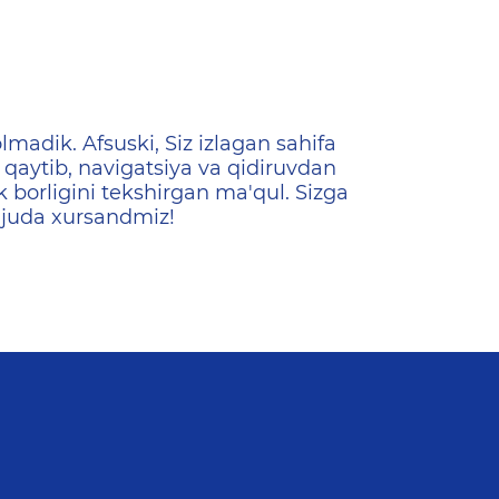
ена
lmadik. Afsuski, Siz izlagan sahifa
qaytib, navigatsiya va qidiruvdan
k borligini tekshirgan ma'qul. Sizga
 juda xursandmiz!