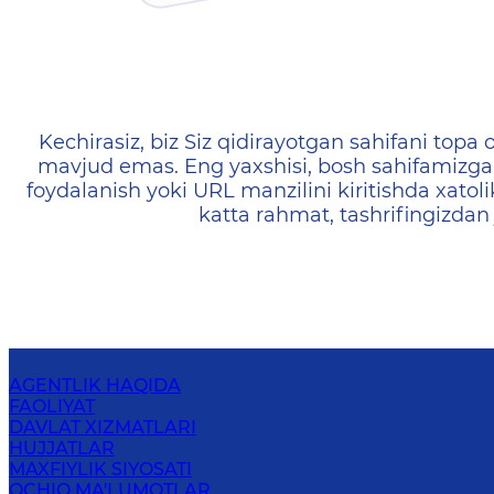
404 — Страница не найд
Kechirasiz, biz Siz qidirayotgan sahifani topa o
mavjud emas. Eng yaxshisi, bosh sahifamizga 
foydalanish yoki URL manzilini kiritishda xatoli
katta rahmat, tashrifingizdan
AGENTLIK HAQIDA
FAOLIYAT
DAVLAT XIZMATLARI
HUJJATLAR
MAXFIYLIK SIYOSATI
OCHIQ MA'LUMOTLAR