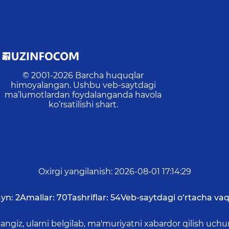
© 2001-
2026
Barcha huquqlar
himoyalangan. Ushbu veb-saytdagi
ma’lumotlardan foydalanganda havola
ko‘rsatilishi shart.
Oxirgi yangilanish
:
2026-08-01 17:14:29
yn:
2
Amallar:
70
Tashriflar:
54
Veb-saytdagi o‘rtacha vaq
asangiz, ularni belgilab, ma'muriyatni xabardor qilish 