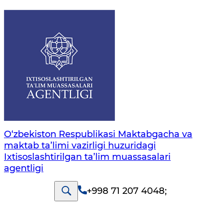
O‘zbekiston Respublikasi Maktabgacha va
maktab ta’limi vazirligi huzuridagi
Ixtisoslashtirilgan ta’lim muassasalari
agentligi
+998 71 207 4048
;