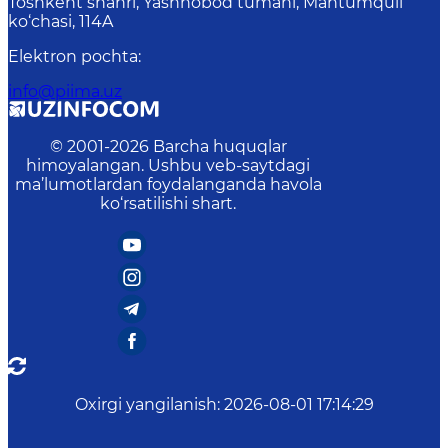
Toshkent shahri, Yashnobod tumani, Mahtumquli
ko‘chasi, 114A
Elektron pochta
:
info@piima.uz
© 2001-
2026
Barcha huquqlar
himoyalangan. Ushbu veb-saytdagi
ma’lumotlardan foydalanganda havola
ko‘rsatilishi shart.
Oxirgi yangilanish
:
2026-08-01 17:14:29