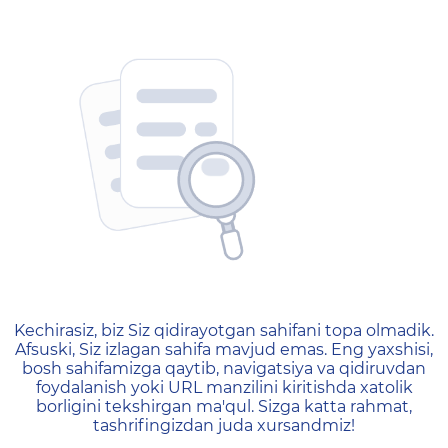
404 — Страница не найд
Kechirasiz, biz Siz qidirayotgan sahifani topa olmadik.
Afsuski, Siz izlagan sahifa mavjud emas. Eng yaxshisi,
bosh sahifamizga qaytib, navigatsiya va qidiruvdan
foydalanish yoki URL manzilini kiritishda xatolik
borligini tekshirgan ma'qul. Sizga katta rahmat,
tashrifingizdan juda xursandmiz!