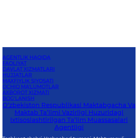
AGENTLIK HAQIDA
FAOLIYAT
DAVLAT XIZMATLARI
HUJJATLAR
MAXFIYLIK SIYOSATI
OCHIQ MA'LUMOTLAR
AXBOROT XIZMATI
BOG‘LANISH
O‘zbekiston Respublikasi Maktabgacha Va
Maktab Ta’limi Vazirligi Huzuridagi
Ixtisoslashtirilgan Ta’lim Muassasalari
Agentligi