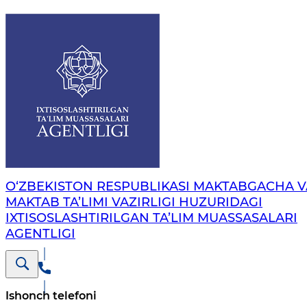
O‘ZBEKISTON RESPUBLIKASI MAKTABGACHA V
MAKTAB TA’LIMI VAZIRLIGI HUZURIDAGI
IXTISOSLASHTIRILGAN TA’LIM MUASSASALARI
AGENTLIGI
Ishonch telefoni