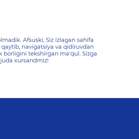
ена
lmadik. Afsuski, Siz izlagan sahifa
qaytib, navigatsiya va qidiruvdan
k borligini tekshirgan ma'qul. Sizga
 juda xursandmiz!