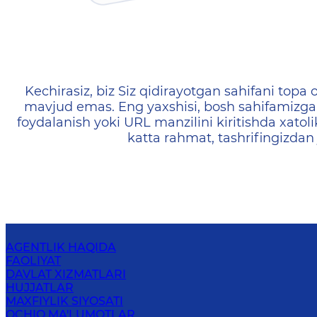
404 — Страница не найд
Kechirasiz, biz Siz qidirayotgan sahifani topa o
mavjud emas. Eng yaxshisi, bosh sahifamizga 
foydalanish yoki URL manzilini kiritishda xatoli
katta rahmat, tashrifingizdan
AGENTLIK HAQIDA
FAOLIYAT
DAVLAT XIZMATLARI
HUJJATLAR
MAXFIYLIK SIYOSATI
OCHIQ MA'LUMOTLAR