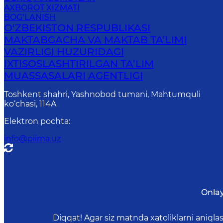
AXBOROT XIZMATI
BOG‘LANISH
O‘ZBEKISTON RESPUBLIKASI
MAKTABGACHA VA MAKTAB TA’LIMI
VAZIRLIGI HUZURIDAGI
IXTISOSLASHTIRILGAN TA’LIM
MUASSASALARI AGENTLIGI
Toshkent shahri, Yashnobod tumani, Mahtumquli
ko‘chasi, 114A
Elektron pochta
:
info@piima.uz
Onla
Diqqat! Agar siz matnda xatoliklarni aniql