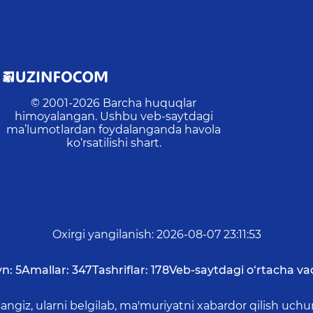
© 2001-
2026
Barcha huquqlar
himoyalangan. Ushbu veb-saytdagi
ma’lumotlardan foydalanganda havola
ko‘rsatilishi shart.
Oxirgi yangilanish
:
2026-08-07 23:11:53
yn:
5
Amallar:
347
Tashriflar:
178
Veb-saytdagi o‘rtacha va
asangiz, ularni belgilab, ma'muriyatni xabardor qilish 