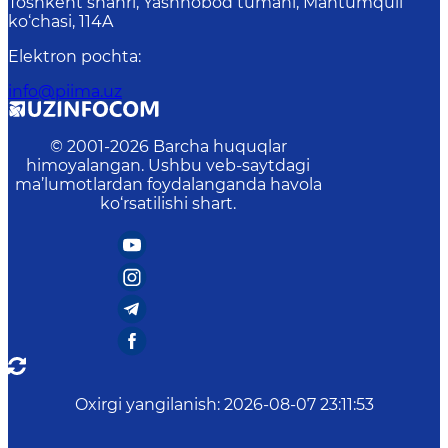
Toshkent shahri, Yashnobod tumani, Mahtumquli
ko‘chasi, 114A
Elektron pochta
:
info@piima.uz
© 2001-
2026
Barcha huquqlar
himoyalangan. Ushbu veb-saytdagi
ma’lumotlardan foydalanganda havola
ko‘rsatilishi shart.
Oxirgi yangilanish
:
2026-08-07 23:11:53