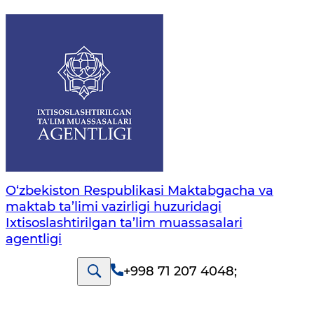
O‘zbekiston Respublikasi Maktabgacha va
maktab ta’limi vazirligi huzuridagi
Ixtisoslashtirilgan ta’lim muassasalari
agentligi
+998 71 207 4048
;