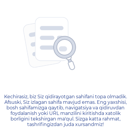
404 — Страница не найд
Kechirasiz, biz Siz qidirayotgan sahifani topa olmadik.
Afsuski, Siz izlagan sahifa mavjud emas. Eng yaxshisi,
bosh sahifamizga qaytib, navigatsiya va qidiruvdan
foydalanish yoki URL manzilini kiritishda xatolik
borligini tekshirgan ma'qul. Sizga katta rahmat,
tashrifingizdan juda xursandmiz!