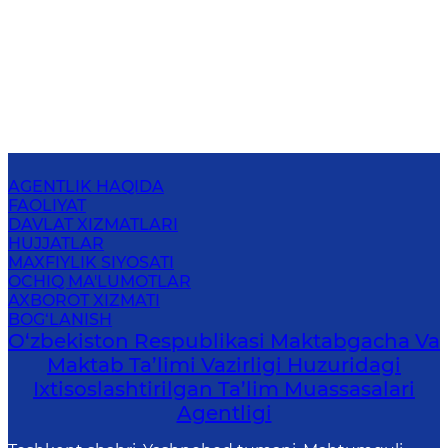
AGENTLIK HAQIDA
FAOLIYAT
DAVLAT XIZMATLARI
HUJJATLAR
MAXFIYLIK SIYOSATI
OCHIQ MA'LUMOTLAR
AXBOROT XIZMATI
BOG‘LANISH
O‘zbekiston Respublikasi Maktabgacha Va
Maktab Ta’limi Vazirligi Huzuridagi
Ixtisoslashtirilgan Ta’lim Muassasalari
Agentligi