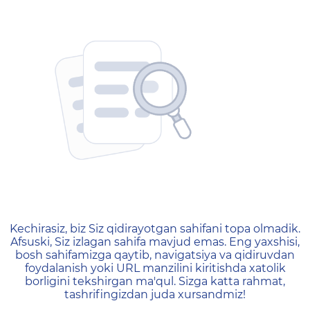
404 — Страница не найд
Kechirasiz, biz Siz qidirayotgan sahifani topa olmadik.
Afsuski, Siz izlagan sahifa mavjud emas. Eng yaxshisi,
bosh sahifamizga qaytib, navigatsiya va qidiruvdan
foydalanish yoki URL manzilini kiritishda xatolik
borligini tekshirgan ma'qul. Sizga katta rahmat,
tashrifingizdan juda xursandmiz!