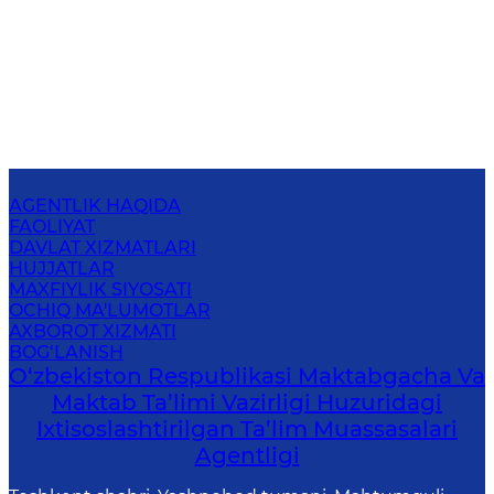
AGENTLIK HAQIDA
FAOLIYAT
DAVLAT XIZMATLARI
HUJJATLAR
MAXFIYLIK SIYOSATI
OCHIQ MA'LUMOTLAR
AXBOROT XIZMATI
BOG‘LANISH
O‘zbekiston Respublikasi Maktabgacha Va
Maktab Ta’limi Vazirligi Huzuridagi
Ixtisoslashtirilgan Ta’lim Muassasalari
Agentligi