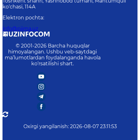
Toshkent shahri, Yashnobod tumani, Mahtumquli
ko‘chasi, 114A
Elektron pochta
:
info@piima.uz
© 2001-
2026
Barcha huquqlar
himoyalangan. Ushbu veb-saytdagi
ma’lumotlardan foydalanganda havola
ko‘rsatilishi shart.
Oxirgi yangilanish
:
2026-08-07 23:11:53