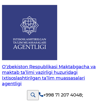
O‘zbekiston Respublikasi Maktabgacha va
maktab ta’limi vazirligi huzuridagi
Ixtisoslashtirilgan ta’lim muassasalari
agentligi
+998 71 207 4048
;