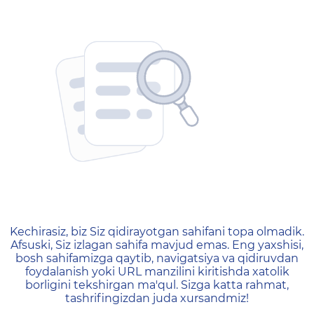
404 — Страница не найд
Kechirasiz, biz Siz qidirayotgan sahifani topa olmadik.
Afsuski, Siz izlagan sahifa mavjud emas. Eng yaxshisi,
bosh sahifamizga qaytib, navigatsiya va qidiruvdan
foydalanish yoki URL manzilini kiritishda xatolik
borligini tekshirgan ma'qul. Sizga katta rahmat,
tashrifingizdan juda xursandmiz!