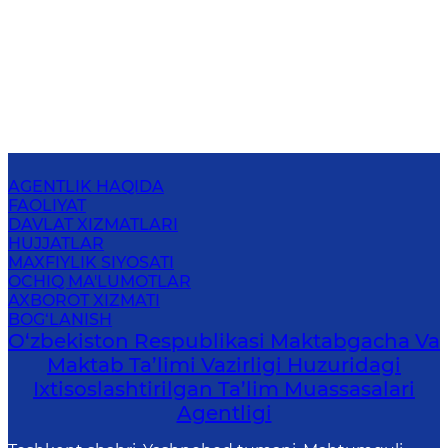
AGENTLIK HAQIDA
FAOLIYAT
DAVLAT XIZMATLARI
HUJJATLAR
MAXFIYLIK SIYOSATI
OCHIQ MA'LUMOTLAR
AXBOROT XIZMATI
BOG‘LANISH
O‘zbekiston Respublikasi Maktabgacha Va
Maktab Ta’limi Vazirligi Huzuridagi
Ixtisoslashtirilgan Ta’lim Muassasalari
Agentligi