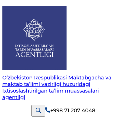
O‘zbekiston Respublikasi Maktabgacha va
maktab ta’limi vazirligi huzuridagi
Ixtisoslashtirilgan ta’lim muassasalari
agentligi
+998 71 207 4048
;