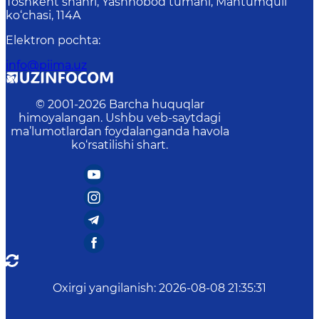
Toshkent shahri, Yashnobod tumani, Mahtumquli
ko‘chasi, 114A
Elektron pochta
:
info@piima.uz
© 2001-
2026
Barcha huquqlar
himoyalangan. Ushbu veb-saytdagi
ma’lumotlardan foydalanganda havola
ko‘rsatilishi shart.
Oxirgi yangilanish
:
2026-08-08 21:35:31