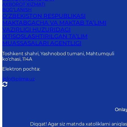
AXBOROT XIZMATI
BOG‘LANISH
O‘ZBEKISTON RESPUBLIKASI
MAKTABGACHA VA MAKTAB TA’LIMI
VAZIRLIGI HUZURIDAGI
IXTISOSLASHTIRILGAN TA’LIM
MUASSASALARI AGENTLIGI
Toshkent shahri, Yashnobod tumani, Mahtumquli
ko‘chasi, 114A
Elektron pochta
:
info@piima.uz
Onla
Diqqat! Agar siz matnda xatoliklarni aniql