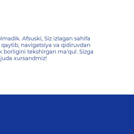
ена
lmadik. Afsuski, Siz izlagan sahifa
qaytib, navigatsiya va qidiruvdan
k borligini tekshirgan ma'qul. Sizga
 juda xursandmiz!