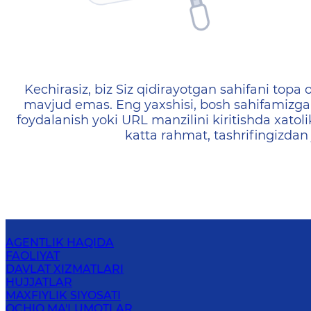
404 — Страница не найд
Kechirasiz, biz Siz qidirayotgan sahifani topa o
mavjud emas. Eng yaxshisi, bosh sahifamizga 
foydalanish yoki URL manzilini kiritishda xatoli
katta rahmat, tashrifingizdan
AGENTLIK HAQIDA
FAOLIYAT
DAVLAT XIZMATLARI
HUJJATLAR
MAXFIYLIK SIYOSATI
OCHIQ MA'LUMOTLAR