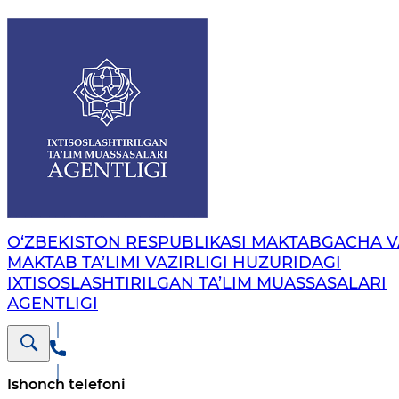
O‘ZBEKISTON RESPUBLIKASI MAKTABGACHA V
MAKTAB TA’LIMI VAZIRLIGI HUZURIDAGI
IXTISOSLASHTIRILGAN TA’LIM MUASSASALARI
AGENTLIGI
Ishonch telefoni