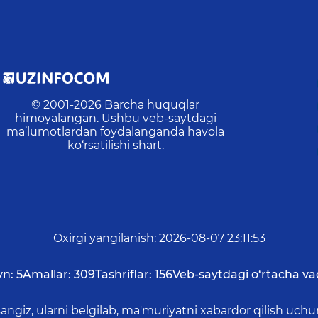
© 2001-
2026
Barcha huquqlar
himoyalangan. Ushbu veb-saytdagi
ma’lumotlardan foydalanganda havola
ko‘rsatilishi shart.
Oxirgi yangilanish
:
2026-08-07 23:11:53
yn:
5
Amallar:
309
Tashriflar:
156
Veb-saytdagi o‘rtacha va
asangiz, ularni belgilab, ma'muriyatni xabardor qilish 