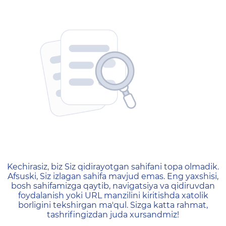
404 — Страница не найд
Kechirasiz, biz Siz qidirayotgan sahifani topa olmadik.
Afsuski, Siz izlagan sahifa mavjud emas. Eng yaxshisi,
bosh sahifamizga qaytib, navigatsiya va qidiruvdan
foydalanish yoki URL manzilini kiritishda xatolik
borligini tekshirgan ma'qul. Sizga katta rahmat,
tashrifingizdan juda xursandmiz!