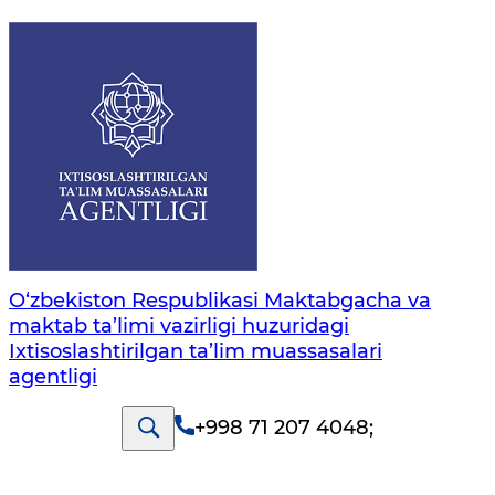
O‘zbekiston Respublikasi Maktabgacha va
maktab ta’limi vazirligi huzuridagi
Ixtisoslashtirilgan ta’lim muassasalari
agentligi
+998 71 207 4048
;