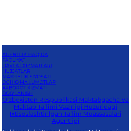
AGENTLIK HAQIDA
FAOLIYAT
DAVLAT XIZMATLARI
HUJJATLAR
MAXFIYLIK SIYOSATI
OCHIQ MA'LUMOTLAR
AXBOROT XIZMATI
BOG‘LANISH
O‘zbekiston Respublikasi Maktabgacha Va
Maktab Ta’limi Vazirligi Huzuridagi
Ixtisoslashtirilgan Ta’lim Muassasalari
Agentligi