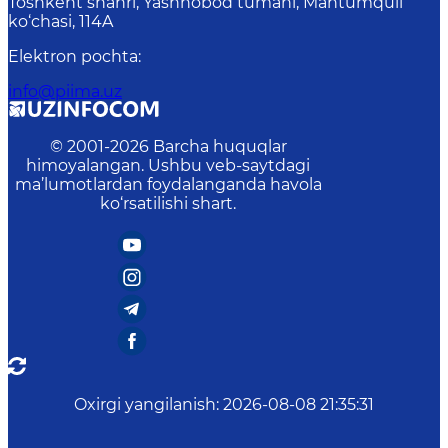
Toshkent shahri, Yashnobod tumani, Mahtumquli
ko‘chasi, 114A
Elektron pochta
:
info@piima.uz
© 2001-
2026
Barcha huquqlar
himoyalangan. Ushbu veb-saytdagi
ma’lumotlardan foydalanganda havola
ko‘rsatilishi shart.
Oxirgi yangilanish
:
2026-08-08 21:35:31