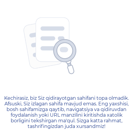
404 — Страница не найд
Kechirasiz, biz Siz qidirayotgan sahifani topa olmadik.
Afsuski, Siz izlagan sahifa mavjud emas. Eng yaxshisi,
bosh sahifamizga qaytib, navigatsiya va qidiruvdan
foydalanish yoki URL manzilini kiritishda xatolik
borligini tekshirgan ma'qul. Sizga katta rahmat,
tashrifingizdan juda xursandmiz!