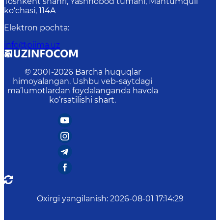
Toshkent shahri, Yashnobod tumani, Mahtumquli
ko‘chasi, 114A
Elektron pochta
:
info@piima.uz
© 2001-
2026
Barcha huquqlar
himoyalangan. Ushbu veb-saytdagi
ma’lumotlardan foydalanganda havola
ko‘rsatilishi shart.
Oxirgi yangilanish
:
2026-08-01 17:14:29