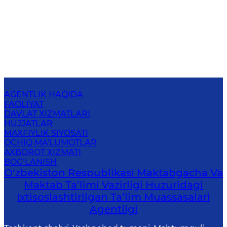
AGENTLIK HAQIDA
FAOLIYAT
DAVLAT XIZMATLARI
HUJJATLAR
MAXFIYLIK SIYOSATI
OCHIQ MA'LUMOTLAR
AXBOROT XIZMATI
BOG‘LANISH
O‘zbekiston Respublikasi Maktabgacha Va
Maktab Ta’limi Vazirligi Huzuridagi
Ixtisoslashtirilgan Ta’lim Muassasalari
Agentligi