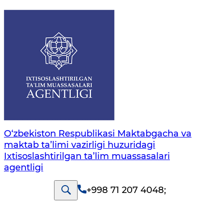
O‘zbekiston Respublikasi Maktabgacha va
maktab ta’limi vazirligi huzuridagi
Ixtisoslashtirilgan ta’lim muassasalari
agentligi
+998 71 207 4048
;