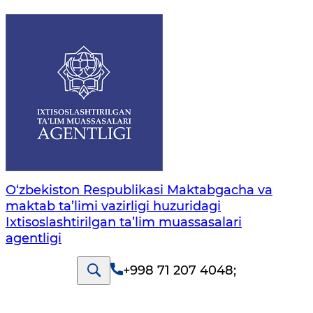
O‘zbekiston Respublikasi Maktabgacha va
maktab ta’limi vazirligi huzuridagi
Ixtisoslashtirilgan ta’lim muassasalari
agentligi
+998 71 207 4048
;