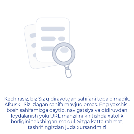
404 — Страница не найд
Kechirasiz, biz Siz qidirayotgan sahifani topa olmadik.
Afsuski, Siz izlagan sahifa mavjud emas. Eng yaxshisi,
bosh sahifamizga qaytib, navigatsiya va qidiruvdan
foydalanish yoki URL manzilini kiritishda xatolik
borligini tekshirgan ma'qul. Sizga katta rahmat,
tashrifingizdan juda xursandmiz!