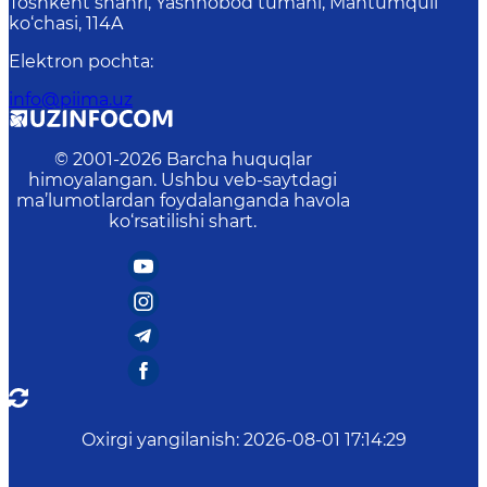
Toshkent shahri, Yashnobod tumani, Mahtumquli
ko‘chasi, 114A
Elektron pochta
:
info@piima.uz
© 2001-
2026
Barcha huquqlar
himoyalangan. Ushbu veb-saytdagi
ma’lumotlardan foydalanganda havola
ko‘rsatilishi shart.
Oxirgi yangilanish
:
2026-08-01 17:14:29