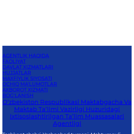
AGENTLIK HAQIDA
FAOLIYAT
DAVLAT XIZMATLARI
HUJJATLAR
MAXFIYLIK SIYOSATI
OCHIQ MA'LUMOTLAR
AXBOROT XIZMATI
BOG‘LANISH
O‘zbekiston Respublikasi Maktabgacha Va
Maktab Ta’limi Vazirligi Huzuridagi
Ixtisoslashtirilgan Ta’lim Muassasalari
Agentligi