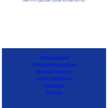
tashrifingizdan juda xursandmiz!
PORTAL HAQIDA
FOYDALANISH SHARTLARI
MAXFIYLIK SIYOSATI
DAVLAT ORGANLARI
HUJJATLAR
FAOLIYAT