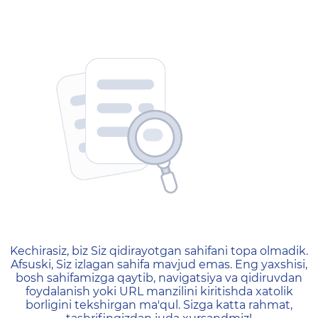
404 — Страница не найд
Kechirasiz, biz Siz qidirayotgan sahifani topa olmadik.
Afsuski, Siz izlagan sahifa mavjud emas. Eng yaxshisi,
bosh sahifamizga qaytib, navigatsiya va qidiruvdan
foydalanish yoki URL manzilini kiritishda xatolik
borligini tekshirgan ma'qul. Sizga katta rahmat,