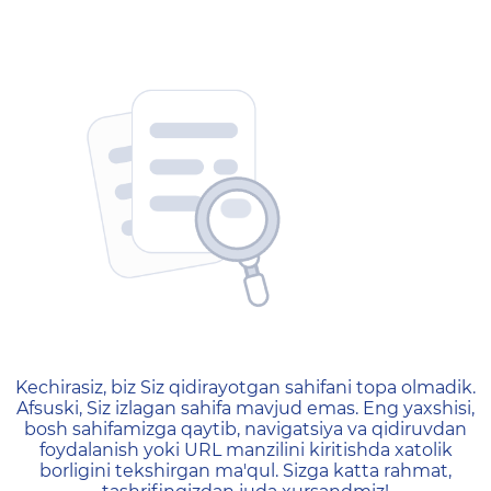
404 — Страница не найд
Kechirasiz, biz Siz qidirayotgan sahifani topa olmadik.
Afsuski, Siz izlagan sahifa mavjud emas. Eng yaxshisi,
bosh sahifamizga qaytib, navigatsiya va qidiruvdan
foydalanish yoki URL manzilini kiritishda xatolik
borligini tekshirgan ma'qul. Sizga katta rahmat,