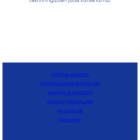
tashrifingizdan juda xursandmiz!
PORTAL HAQIDA
FOYDALANISH SHARTLARI
MAXFIYLIK SIYOSATI
DAVLAT ORGANLARI
HUJJATLAR
FAOLIYAT