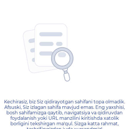
404 — Страница не найд
Kechirasiz, biz Siz qidirayotgan sahifani topa olmadik.
Afsuski, Siz izlagan sahifa mavjud emas. Eng yaxshisi,
bosh sahifamizga qaytib, navigatsiya va qidiruvdan
foydalanish yoki URL manzilini kiritishda xatolik
borligini tekshirgan ma'qul. Sizga katta rahmat,