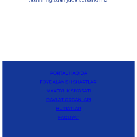
tashrifingizdan juda xursandmiz!
PORTAL HAQIDA
FOYDALANISH SHARTLARI
MAXFIYLIK SIYOSATI
DAVLAT ORGANLARI
HUJJATLAR
FAOLIYAT