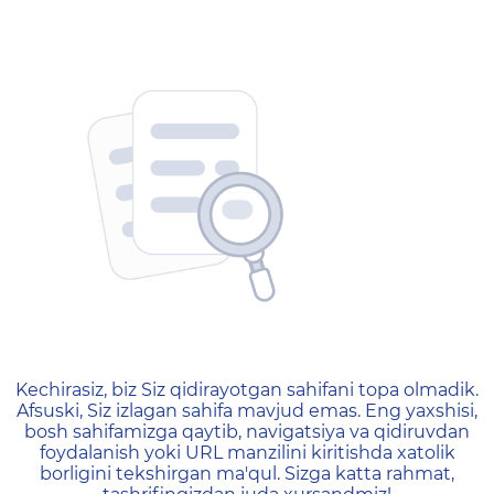
404 — Страница не найд
Kechirasiz, biz Siz qidirayotgan sahifani topa olmadik.
Afsuski, Siz izlagan sahifa mavjud emas. Eng yaxshisi,
bosh sahifamizga qaytib, navigatsiya va qidiruvdan
foydalanish yoki URL manzilini kiritishda xatolik
borligini tekshirgan ma'qul. Sizga katta rahmat,