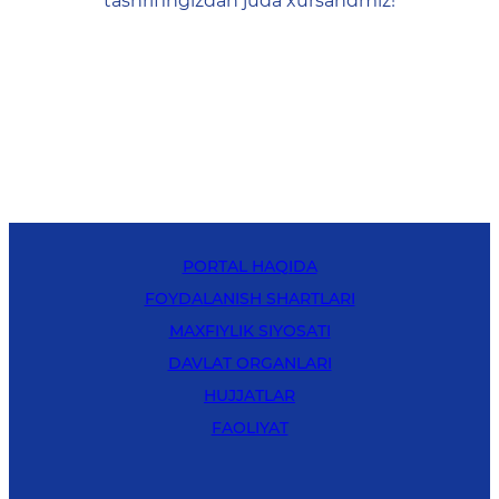
tashrifingizdan juda xursandmiz!
PORTAL HAQIDA
FOYDALANISH SHARTLARI
MAXFIYLIK SIYOSATI
DAVLAT ORGANLARI
HUJJATLAR
FAOLIYAT