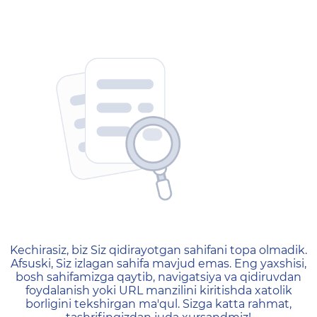
404 — Страница не найд
Kechirasiz, biz Siz qidirayotgan sahifani topa olmadik.
Afsuski, Siz izlagan sahifa mavjud emas. Eng yaxshisi,
bosh sahifamizga qaytib, navigatsiya va qidiruvdan
foydalanish yoki URL manzilini kiritishda xatolik
borligini tekshirgan ma'qul. Sizga katta rahmat,