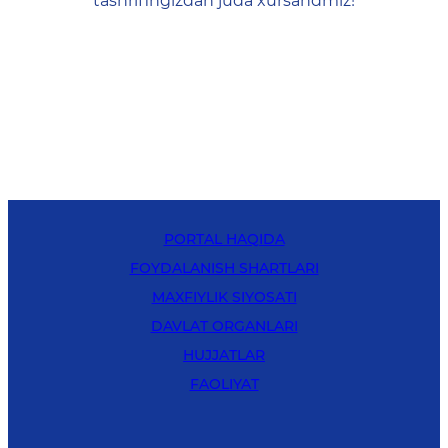
tashrifingizdan juda xursandmiz!
PORTAL HAQIDA
FOYDALANISH SHARTLARI
MAXFIYLIK SIYOSATI
DAVLAT ORGANLARI
HUJJATLAR
FAOLIYAT