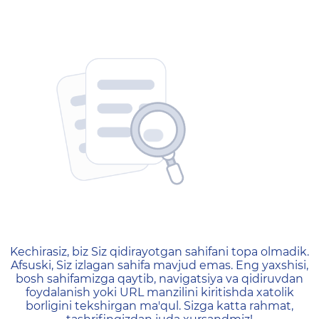
404 — Страница не найд
Kechirasiz, biz Siz qidirayotgan sahifani topa olmadik.
Afsuski, Siz izlagan sahifa mavjud emas. Eng yaxshisi,
bosh sahifamizga qaytib, navigatsiya va qidiruvdan
foydalanish yoki URL manzilini kiritishda xatolik
borligini tekshirgan ma'qul. Sizga katta rahmat,