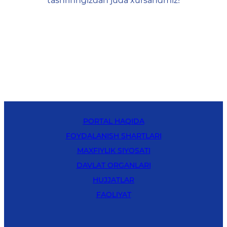
tashrifingizdan juda xursandmiz!
PORTAL HAQIDA
FOYDALANISH SHARTLARI
MAXFIYLIK SIYOSATI
DAVLAT ORGANLARI
HUJJATLAR
FAOLIYAT