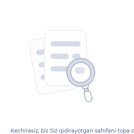
404 — Страница не найд
Kechirasiz, biz Siz qidirayotgan sahifani topa o