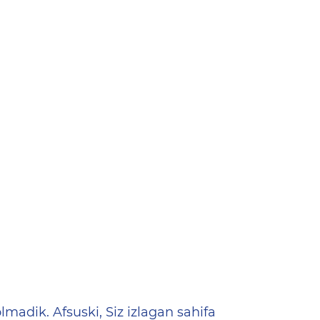
ена
lmadik. Afsuski, Siz izlagan sahifa