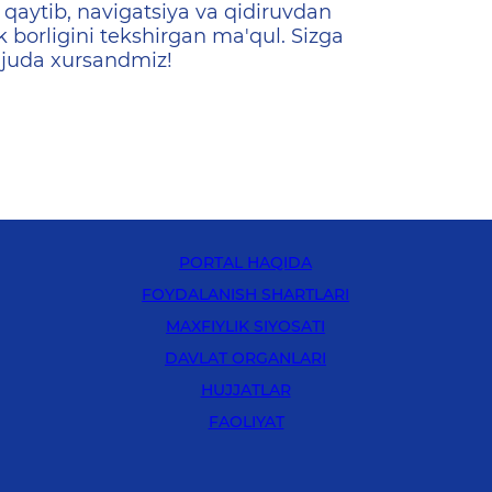
qaytib, navigatsiya va qidiruvdan
k borligini tekshirgan ma'qul. Sizga
 juda xursandmiz!
PORTAL HAQIDA
FOYDALANISH SHARTLARI
MAXFIYLIK SIYOSATI
DAVLAT ORGANLARI
HUJJATLAR
FAOLIYAT