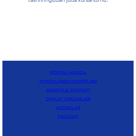
tashrifingizdan juda xursandmiz!
PORTAL HAQIDA
FOYDALANISH SHARTLARI
MAXFIYLIK SIYOSATI
DAVLAT ORGANLARI
HUJJATLAR
FAOLIYAT