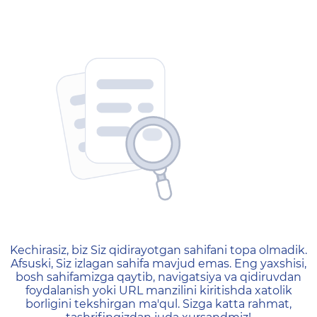
404 — Страница не найд
Kechirasiz, biz Siz qidirayotgan sahifani topa olmadik.
Afsuski, Siz izlagan sahifa mavjud emas. Eng yaxshisi,
bosh sahifamizga qaytib, navigatsiya va qidiruvdan
foydalanish yoki URL manzilini kiritishda xatolik
borligini tekshirgan ma'qul. Sizga katta rahmat,