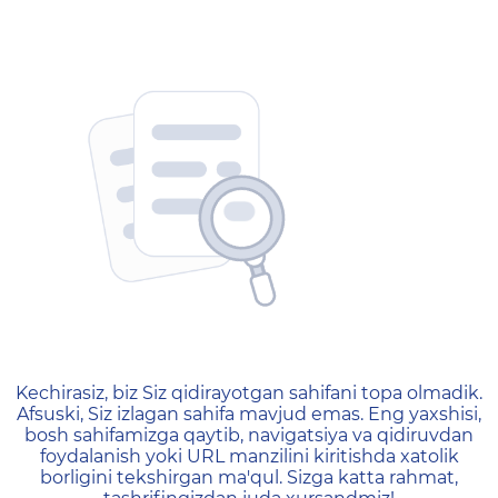
404 — Страница не найд
Kechirasiz, biz Siz qidirayotgan sahifani topa olmadik.
Afsuski, Siz izlagan sahifa mavjud emas. Eng yaxshisi,
bosh sahifamizga qaytib, navigatsiya va qidiruvdan
foydalanish yoki URL manzilini kiritishda xatolik
borligini tekshirgan ma'qul. Sizga katta rahmat,