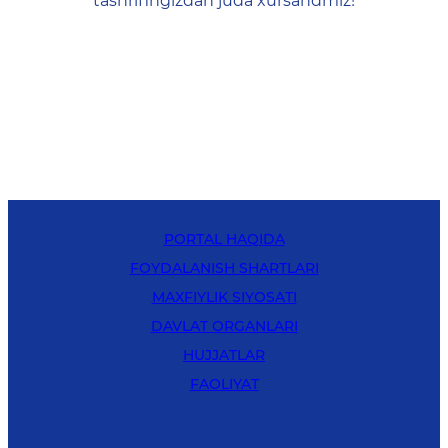
tashrifingizdan juda xursandmiz!
PORTAL HAQIDA
FOYDALANISH SHARTLARI
MAXFIYLIK SIYOSATI
DAVLAT ORGANLARI
HUJJATLAR
FAOLIYAT