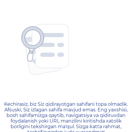
404 — Страница не найд
Kechirasiz, biz Siz qidirayotgan sahifani topa olmadik.
Afsuski, Siz izlagan sahifa mavjud emas. Eng yaxshisi,
bosh sahifamizga qaytib, navigatsiya va qidiruvdan
foydalanish yoki URL manzilini kiritishda xatolik
borligini tekshirgan ma'qul. Sizga katta rahmat,