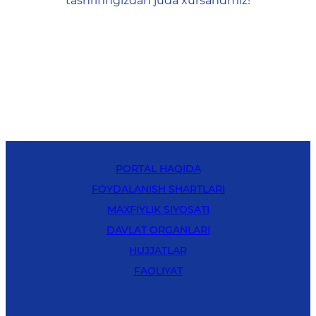
tashrifingizdan juda xursandmiz!
PORTAL HAQIDA
FOYDALANISH SHARTLARI
MAXFIYLIK SIYOSATI
DAVLAT ORGANLARI
HUJJATLAR
FAOLIYAT