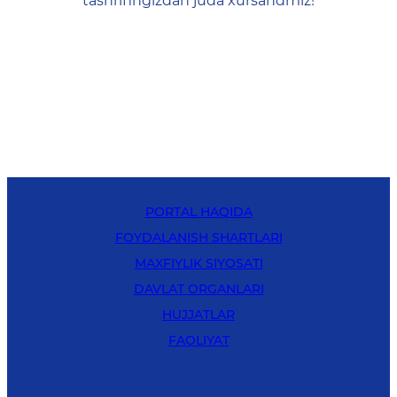
tashrifingizdan juda xursandmiz!
PORTAL HAQIDA
FOYDALANISH SHARTLARI
MAXFIYLIK SIYOSATI
DAVLAT ORGANLARI
HUJJATLAR
FAOLIYAT