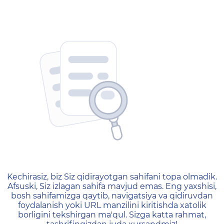
404 — Страница не найд
Kechirasiz, biz Siz qidirayotgan sahifani topa olmadik.
Afsuski, Siz izlagan sahifa mavjud emas. Eng yaxshisi,
bosh sahifamizga qaytib, navigatsiya va qidiruvdan
foydalanish yoki URL manzilini kiritishda xatolik
borligini tekshirgan ma'qul. Sizga katta rahmat,