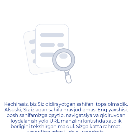
404 — Страница не найд
Kechirasiz, biz Siz qidirayotgan sahifani topa olmadik.
Afsuski, Siz izlagan sahifa mavjud emas. Eng yaxshisi,
bosh sahifamizga qaytib, navigatsiya va qidiruvdan
foydalanish yoki URL manzilini kiritishda xatolik
borligini tekshirgan ma'qul. Sizga katta rahmat,