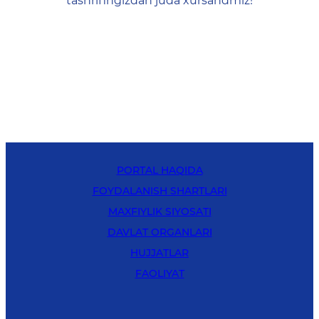
tashrifingizdan juda xursandmiz!
PORTAL HAQIDA
FOYDALANISH SHARTLARI
MAXFIYLIK SIYOSATI
DAVLAT ORGANLARI
HUJJATLAR
FAOLIYAT