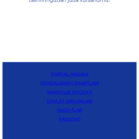
tashrifingizdan juda xursandmiz!
PORTAL HAQIDA
FOYDALANISH SHARTLARI
MAXFIYLIK SIYOSATI
DAVLAT ORGANLARI
HUJJATLAR
FAOLIYAT