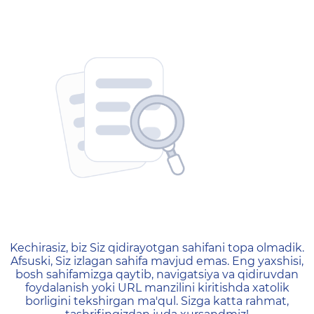
404 — Страница не найд
Kechirasiz, biz Siz qidirayotgan sahifani topa olmadik.
Afsuski, Siz izlagan sahifa mavjud emas. Eng yaxshisi,
bosh sahifamizga qaytib, navigatsiya va qidiruvdan
foydalanish yoki URL manzilini kiritishda xatolik
borligini tekshirgan ma'qul. Sizga katta rahmat,