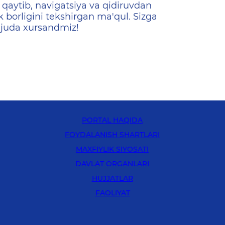
qaytib, navigatsiya va qidiruvdan
k borligini tekshirgan ma'qul. Sizga
 juda xursandmiz!
PORTAL HAQIDA
FOYDALANISH SHARTLARI
MAXFIYLIK SIYOSATI
DAVLAT ORGANLARI
HUJJATLAR
FAOLIYAT