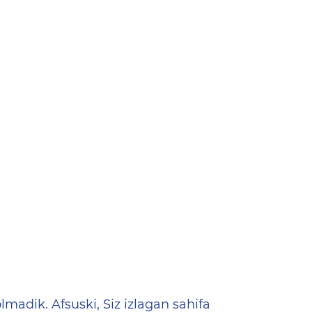
ена
lmadik. Afsuski, Siz izlagan sahifa