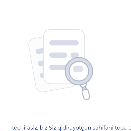
404 — Страница не найд
Kechirasiz, biz Siz qidirayotgan sahifani topa o