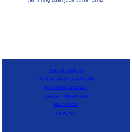
tashrifingizdan juda xursandmiz!
PORTAL HAQIDA
FOYDALANISH SHARTLARI
MAXFIYLIK SIYOSATI
DAVLAT ORGANLARI
HUJJATLAR
FAOLIYAT