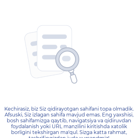
404 — Страница не найд
Kechirasiz, biz Siz qidirayotgan sahifani topa olmadik.
Afsuski, Siz izlagan sahifa mavjud emas. Eng yaxshisi,
bosh sahifamizga qaytib, navigatsiya va qidiruvdan
foydalanish yoki URL manzilini kiritishda xatolik
borligini tekshirgan ma'qul. Sizga katta rahmat,