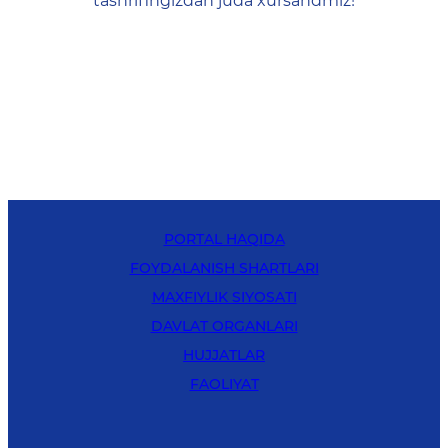
tashrifingizdan juda xursandmiz!
PORTAL HAQIDA
FOYDALANISH SHARTLARI
MAXFIYLIK SIYOSATI
DAVLAT ORGANLARI
HUJJATLAR
FAOLIYAT