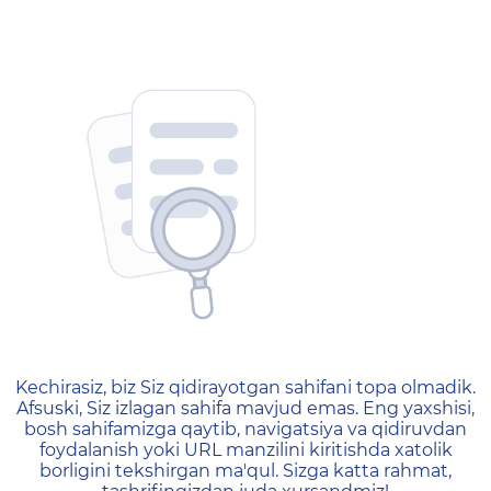
404 — Страница не найд
Kechirasiz, biz Siz qidirayotgan sahifani topa olmadik.
Afsuski, Siz izlagan sahifa mavjud emas. Eng yaxshisi,
bosh sahifamizga qaytib, navigatsiya va qidiruvdan
foydalanish yoki URL manzilini kiritishda xatolik
borligini tekshirgan ma'qul. Sizga katta rahmat,