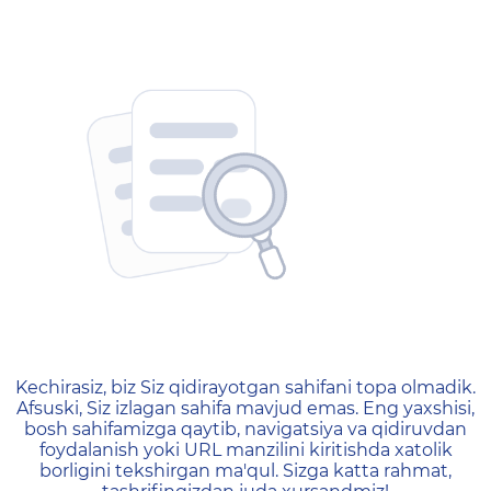
404 — Страница не найд
Kechirasiz, biz Siz qidirayotgan sahifani topa olmadik.
Afsuski, Siz izlagan sahifa mavjud emas. Eng yaxshisi,
bosh sahifamizga qaytib, navigatsiya va qidiruvdan
foydalanish yoki URL manzilini kiritishda xatolik
borligini tekshirgan ma'qul. Sizga katta rahmat,