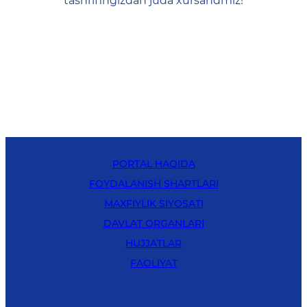
tashrifingizdan juda xursandmiz!
PORTAL HAQIDA
FOYDALANISH SHARTLARI
MAXFIYLIK SIYOSATI
DAVLAT ORGANLARI
HUJJATLAR
FAOLIYAT