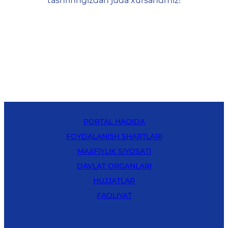
tashrifingizdan juda xursandmiz!
PORTAL HAQIDA
FOYDALANISH SHARTLARI
MAXFIYLIK SIYOSATI
DAVLAT ORGANLARI
HUJJATLAR
FAOLIYAT