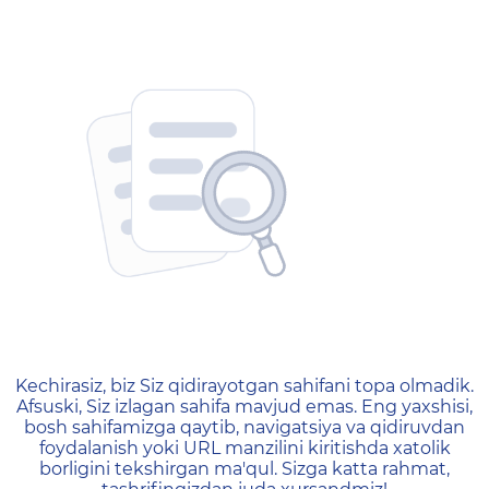
404 — Страница не найд
Kechirasiz, biz Siz qidirayotgan sahifani topa olmadik.
Afsuski, Siz izlagan sahifa mavjud emas. Eng yaxshisi,
bosh sahifamizga qaytib, navigatsiya va qidiruvdan
foydalanish yoki URL manzilini kiritishda xatolik
borligini tekshirgan ma'qul. Sizga katta rahmat,