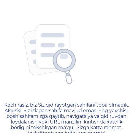
404 — Страница не найд
Kechirasiz, biz Siz qidirayotgan sahifani topa olmadik.
Afsuski, Siz izlagan sahifa mavjud emas. Eng yaxshisi,
bosh sahifamizga qaytib, navigatsiya va qidiruvdan
foydalanish yoki URL manzilini kiritishda xatolik
borligini tekshirgan ma'qul. Sizga katta rahmat,