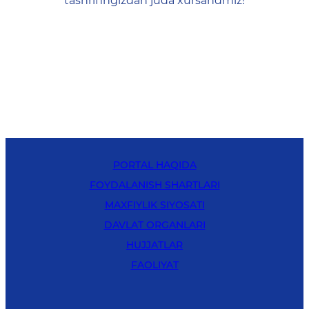
tashrifingizdan juda xursandmiz!
PORTAL HAQIDA
FOYDALANISH SHARTLARI
MAXFIYLIK SIYOSATI
DAVLAT ORGANLARI
HUJJATLAR
FAOLIYAT