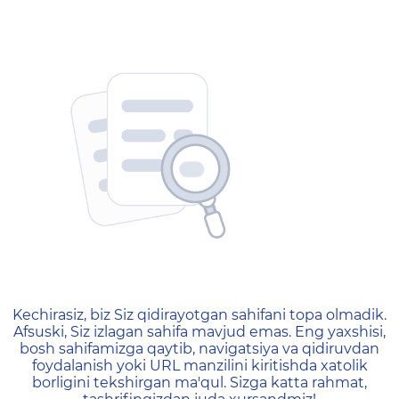
404 — Страница не найд
Kechirasiz, biz Siz qidirayotgan sahifani topa olmadik.
Afsuski, Siz izlagan sahifa mavjud emas. Eng yaxshisi,
bosh sahifamizga qaytib, navigatsiya va qidiruvdan
foydalanish yoki URL manzilini kiritishda xatolik
borligini tekshirgan ma'qul. Sizga katta rahmat,