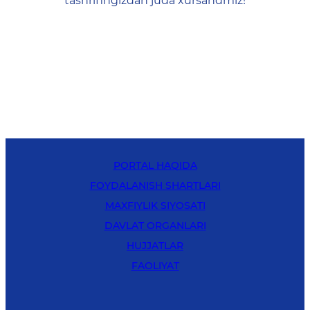
tashrifingizdan juda xursandmiz!
PORTAL HAQIDA
FOYDALANISH SHARTLARI
MAXFIYLIK SIYOSATI
DAVLAT ORGANLARI
HUJJATLAR
FAOLIYAT