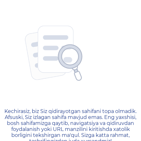
404 — Страница не найд
Kechirasiz, biz Siz qidirayotgan sahifani topa olmadik.
Afsuski, Siz izlagan sahifa mavjud emas. Eng yaxshisi,
bosh sahifamizga qaytib, navigatsiya va qidiruvdan
foydalanish yoki URL manzilini kiritishda xatolik
borligini tekshirgan ma'qul. Sizga katta rahmat,