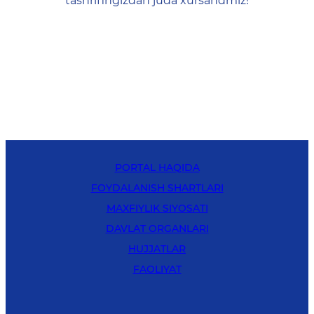
tashrifingizdan juda xursandmiz!
PORTAL HAQIDA
FOYDALANISH SHARTLARI
MAXFIYLIK SIYOSATI
DAVLAT ORGANLARI
HUJJATLAR
FAOLIYAT