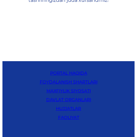
tashrifingizdan juda xursandmiz!
PORTAL HAQIDA
FOYDALANISH SHARTLARI
MAXFIYLIK SIYOSATI
DAVLAT ORGANLARI
HUJJATLAR
FAOLIYAT