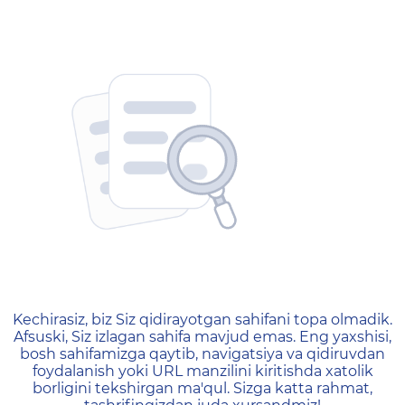
404 — Страница не найд
Kechirasiz, biz Siz qidirayotgan sahifani topa olmadik.
Afsuski, Siz izlagan sahifa mavjud emas. Eng yaxshisi,
bosh sahifamizga qaytib, navigatsiya va qidiruvdan
foydalanish yoki URL manzilini kiritishda xatolik
borligini tekshirgan ma'qul. Sizga katta rahmat,