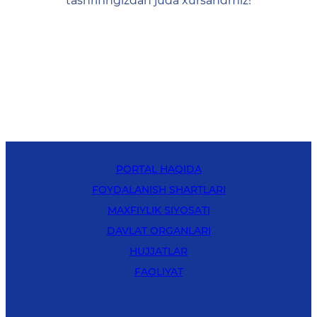
tashrifingizdan juda xursandmiz!
PORTAL HAQIDA
FOYDALANISH SHARTLARI
MAXFIYLIK SIYOSATI
DAVLAT ORGANLARI
HUJJATLAR
FAOLIYAT