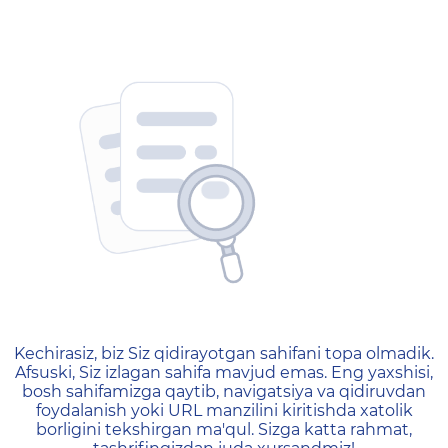
404 — Страница не найд
Kechirasiz, biz Siz qidirayotgan sahifani topa olmadik.
Afsuski, Siz izlagan sahifa mavjud emas. Eng yaxshisi,
bosh sahifamizga qaytib, navigatsiya va qidiruvdan
foydalanish yoki URL manzilini kiritishda xatolik
borligini tekshirgan ma'qul. Sizga katta rahmat,