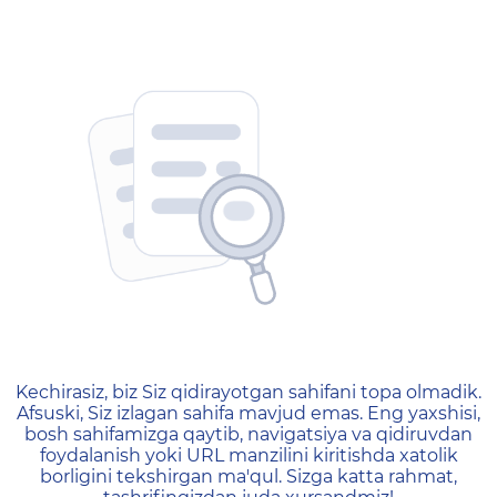
404 — Страница не найд
Kechirasiz, biz Siz qidirayotgan sahifani topa olmadik.
Afsuski, Siz izlagan sahifa mavjud emas. Eng yaxshisi,
bosh sahifamizga qaytib, navigatsiya va qidiruvdan
foydalanish yoki URL manzilini kiritishda xatolik
borligini tekshirgan ma'qul. Sizga katta rahmat,