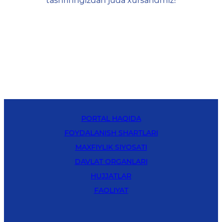
tashrifingizdan juda xursandmiz!
PORTAL HAQIDA
FOYDALANISH SHARTLARI
MAXFIYLIK SIYOSATI
DAVLAT ORGANLARI
HUJJATLAR
FAOLIYAT