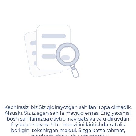
404 — Страница не найд
Kechirasiz, biz Siz qidirayotgan sahifani topa olmadik.
Afsuski, Siz izlagan sahifa mavjud emas. Eng yaxshisi,
bosh sahifamizga qaytib, navigatsiya va qidiruvdan
foydalanish yoki URL manzilini kiritishda xatolik
borligini tekshirgan ma'qul. Sizga katta rahmat,