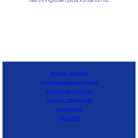
tashrifingizdan juda xursandmiz!
PORTAL HAQIDA
FOYDALANISH SHARTLARI
MAXFIYLIK SIYOSATI
DAVLAT ORGANLARI
HUJJATLAR
FAOLIYAT