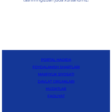
tashrifingizdan juda xursandmiz!
PORTAL HAQIDA
FOYDALANISH SHARTLARI
MAXFIYLIK SIYOSATI
DAVLAT ORGANLARI
HUJJATLAR
FAOLIYAT