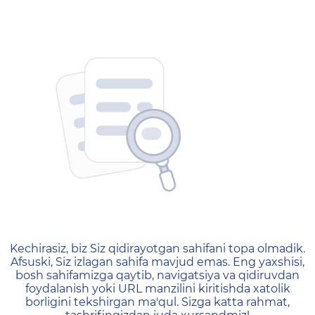
404 — Страница не найд
Kechirasiz, biz Siz qidirayotgan sahifani topa olmadik.
Afsuski, Siz izlagan sahifa mavjud emas. Eng yaxshisi,
bosh sahifamizga qaytib, navigatsiya va qidiruvdan
foydalanish yoki URL manzilini kiritishda xatolik
borligini tekshirgan ma'qul. Sizga katta rahmat,