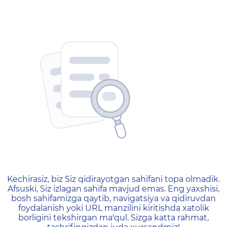
404 — Страница не найд
Kechirasiz, biz Siz qidirayotgan sahifani topa olmadik.
Afsuski, Siz izlagan sahifa mavjud emas. Eng yaxshisi,
bosh sahifamizga qaytib, navigatsiya va qidiruvdan
foydalanish yoki URL manzilini kiritishda xatolik
borligini tekshirgan ma'qul. Sizga katta rahmat,