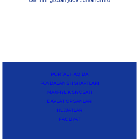
tashrifingizdan juda xursandmiz!
PORTAL HAQIDA
FOYDALANISH SHARTLARI
MAXFIYLIK SIYOSATI
DAVLAT ORGANLARI
HUJJATLAR
FAOLIYAT