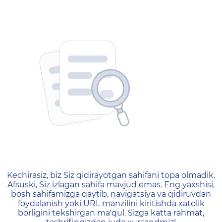
404 — Страница не найд
Kechirasiz, biz Siz qidirayotgan sahifani topa olmadik.
Afsuski, Siz izlagan sahifa mavjud emas. Eng yaxshisi,
bosh sahifamizga qaytib, navigatsiya va qidiruvdan
foydalanish yoki URL manzilini kiritishda xatolik
borligini tekshirgan ma'qul. Sizga katta rahmat,