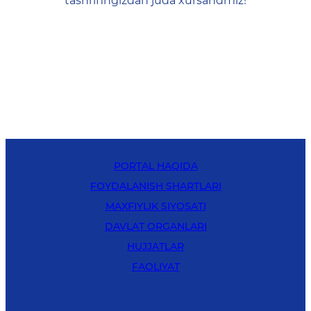
tashrifingizdan juda xursandmiz!
PORTAL HAQIDA
FOYDALANISH SHARTLARI
MAXFIYLIK SIYOSATI
DAVLAT ORGANLARI
HUJJATLAR
FAOLIYAT