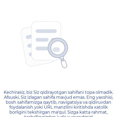
404 — Страница не найд
Kechirasiz, biz Siz qidirayotgan sahifani topa olmadik.
Afsuski, Siz izlagan sahifa mavjud emas. Eng yaxshisi,
bosh sahifamizga qaytib, navigatsiya va qidiruvdan
foydalanish yoki URL manzilini kiritishda xatolik
borligini tekshirgan ma'qul. Sizga katta rahmat,