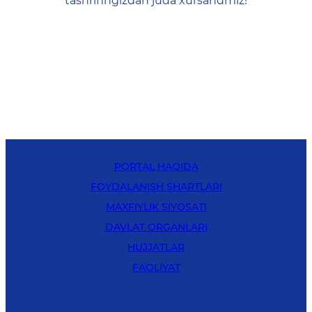
tashrifingizdan juda xursandmiz!
PORTAL HAQIDA
FOYDALANISH SHARTLARI
MAXFIYLIK SIYOSATI
DAVLAT ORGANLARI
HUJJATLAR
FAOLIYAT