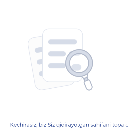
404 — Страница не найд
Kechirasiz, biz Siz qidirayotgan sahifani topa o