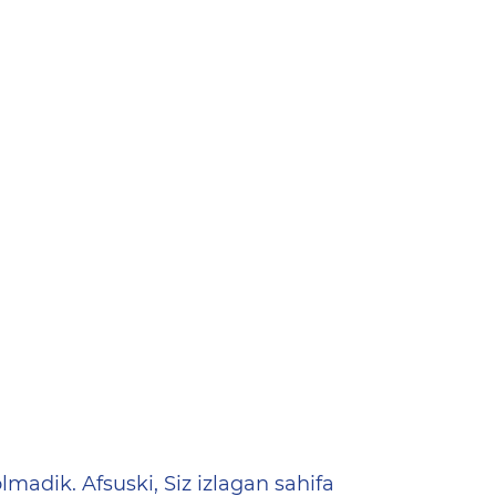
ена
lmadik. Afsuski, Siz izlagan sahifa