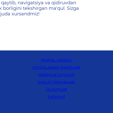
qaytib, navigatsiya va qidiruvdan
k borligini tekshirgan ma'qul. Sizga
 juda xursandmiz!
PORTAL HAQIDA
FOYDALANISH SHARTLARI
MAXFIYLIK SIYOSATI
DAVLAT ORGANLARI
HUJJATLAR
FAOLIYAT